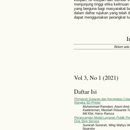
menjunjung tinggi etika keilmu
yang berguna bagi masyarakat ba
dalam daftar rujukan yang telah d
dapat menggunakan perangkat l
I
Belum ada 
Vol 3, No 1 (2021)
Daftar Isi
Pengaruh Getaran dan Kecepatan Ceta
Rangka 3D-Printer
Muhammad Ramdani, Arjoni Amir
Kadarisman, Masbah Rotuanta Ta
Md Khir, Harry Ramza
Perancangan Model Layanan Publik Pe
One Stop Service
Sumirah Sumirah, Wing Wahyu Wi
Nugroho