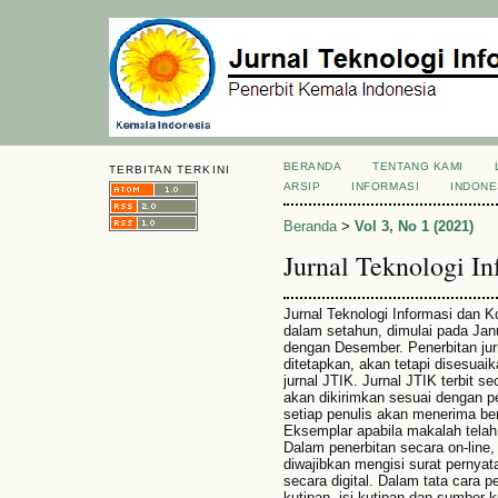
BERANDA
TENTANG KAMI
TERBITAN TERKINI
ARSIP
INFORMASI
INDONE
Beranda
>
Vol 3, No 1 (2021)
Jurnal Teknologi I
Jurnal Teknologi Informasi dan Ko
dalam setahun, dimulai pada Jan
dengan Desember. Penerbitan jurn
ditetapkan, akan tetapi disesuai
jurnal JTIK. Jurnal JTIK terbit se
akan dikirimkan sesuai dengan p
setiap penulis akan menerima be
Eksemplar apabila makalah telah 
Dalam penerbitan secara on-line, p
diwajibkan mengisi surat pernyat
secara digital. Dalam tata cara p
kutipan, isi kutipan dan sumber k